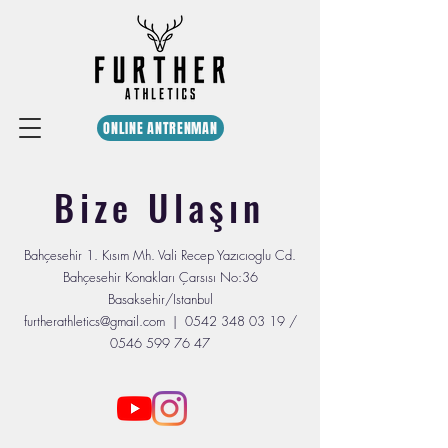
ONLINE ANTRENMAN
Bize Ulaşın
Bahçesehir 1. Kısım Mh. Vali Recep Yazıcıoglu Cd.
Bahçesehir Konakları Çarsısı No:36
Basaksehir/Istanbul
furtherathletics@gmail.com
|
0542 348 03 19
/
0546 599 76 47